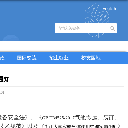
English
政
国际交流
招生就业
校友园地
通知
161
设备安全法》、《
气瓶搬运、装卸、
GB/T34525-2017
技术规范》以及《
》
浙江大学实验气体使用管理实施细则