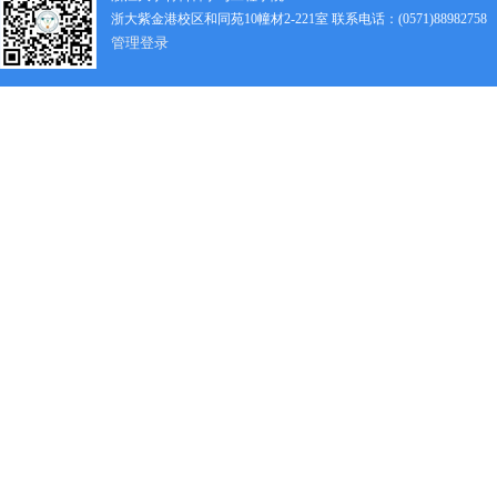
浙大紫金港校区和同苑10幢材2-221室 联系电话：(0571)88982758
管理登录