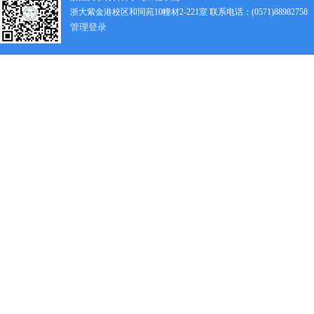
浙大紫金港校区和同苑10幢材2-221室 联系电话：(0571)88982758
管理登录