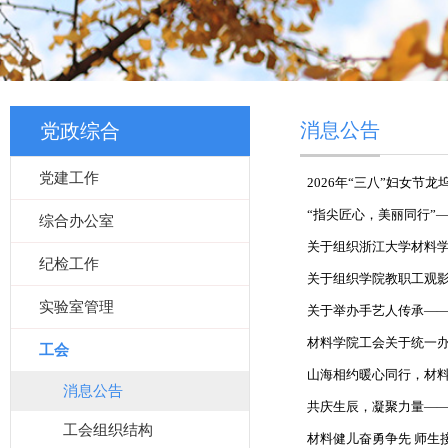
消息公告
党政综合
党建工作
2026年“三八”妇女节
“指尖匠心，美丽同行”——
综合办公室
关于组织浙江大学材料
纪检工作
关于组织学院教职工观
实验室管理
关于举办手艺人传承—
材料学院工会关于统一办
工会
山海相约暖心同行，材
消息公告
共庆生辰，凝聚力量—
工会组织结构
材料健儿奋勇争先 师生接