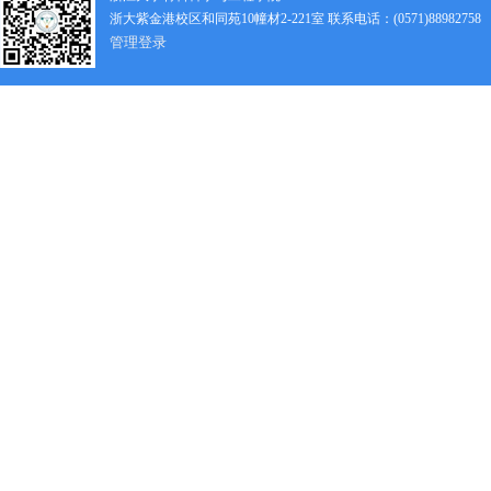
浙大紫金港校区和同苑10幢材2-221室 联系电话：(0571)88982758
管理登录