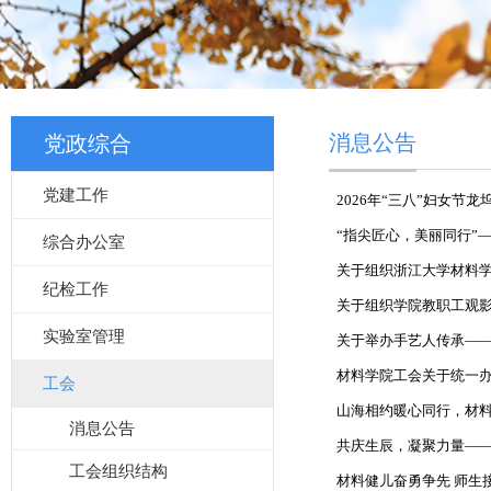
消息公告
党政综合
党建工作
2026年“三八”妇女节
“指尖匠心，美丽同行”——
综合办公室
关于组织浙江大学材料
纪检工作
关于组织学院教职工观
实验室管理
关于举办手艺人传承—
材料学院工会关于统一办
工会
山海相约暖心同行，材
消息公告
共庆生辰，凝聚力量—
工会组织结构
材料健儿奋勇争先 师生接