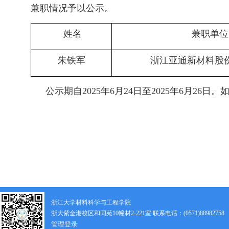
兼职情况予以公示。
姓名
兼职单位
朱铁军
浙江亚通新材料股
公示期自
2025
年
6
月
24
日至
2025
年
6
月
26
日。
浙江大学材料科学与工程学院
浙大紫金港校区和同苑10幢材2-221室 联系电话：(0571)88982758
管理登录