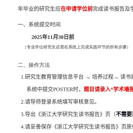
年毕业的研究生应
在申请学位前
完成读书报告及
一、
系统
提交时间
2025
年
11
月
30
日前
（专业学位研究生还需在系统上完成实践环节的所有步骤）
二、操作方法
1.
研究生教育
管理
信息
平台
→ 培养过程→ 读书
系统中
提交
POSTER
时，
题目
请录入“学术墙
2
.
请导师登录系统填写审核意见
。
3.
导出
《浙江大学研究生读书报告》页（
不需要
4.
请妥善保存《浙江大学研究生读书报告》页原