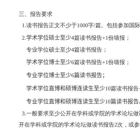
三、报告要求
1.
读书报告正文不少于
1000
字
/
篇。包括参加国
2.
学术学位
硕士至少
4
篇读书报告
+1
份墙报；
专业学位硕士至少
4
篇读书报告；
学术学位
博士至少
6
篇读书报告
+1
份墙报；
专业学位博士
至少
6
篇读书报告
；
学术学位
直博和硕博连读
生
至少
10
篇读书报告
专业学位
直博和硕博连读
生
至少
10
篇读书报告
3.一般要求至少公开在学科或学院的学术论坛做
开在学科或学院的学术论坛做读书报告
2
次，或参