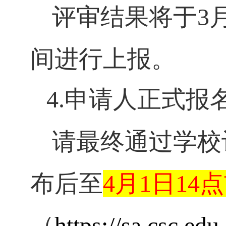
评审结果将于
3
间进行上报。
4.
申请人正式
报
请最终通过学校
布后至
4
月
1
日
14
点
（
https://sa.csc.edu