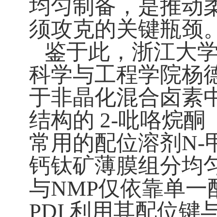
均匀制备，是推动
须攻克的关键瓶颈
鉴于此，浙江大
科学与工程学院杨
于非晶化混合卤素
结构的
2-
吡咯烷酮
常用的配位溶剂
N-
钙钛矿薄膜组分均
与
NMP
仅依靠单一
PDI
利用其配位键