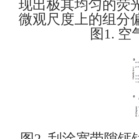
现出极其均匀的荧
微观尺度上的组分
图
1.
空
图
2.
刮涂宽带隙钙