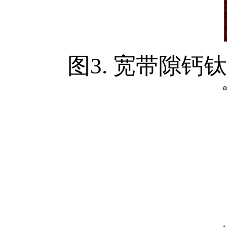
图
3.
宽带隙钙钛