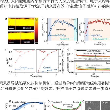
对钙钛矿太阳能电池内部载流子行为的深度调控作用。电子束诱
强的电荷抽取源于“载流子纳米缓存器”俘获载流子后所引起的
荷积累诱导缺陷演化的抑制机制。通过热导纳谱和驱动级电容剖
器”对缺陷演化的显著抑制效果。扫描电子显微镜结果进一步直