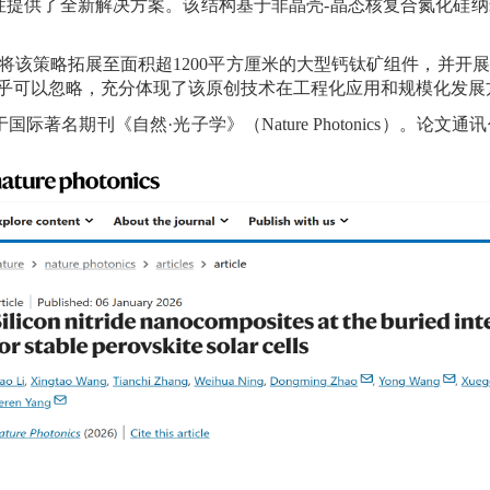
性提供了全新解决方案。该结构基于非晶壳
-
晶态核复合氮化硅纳
将该策略拓展至面积超
1200
平方厘米的大型钙钛矿组件，并开展
乎可以忽略，充分体现了该原创技术在工程化应用和规模化发展
于国际著名期刊《自然
·
光子学》（
Nature Photonics
）。论文通讯