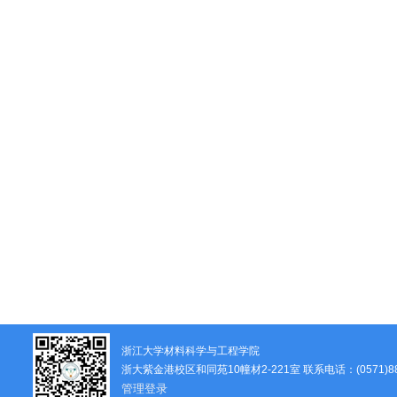
浙江大学材料科学与工程学院
浙大紫金港校区和同苑10幢材2-221室 联系电话：(0571)88
管理登录