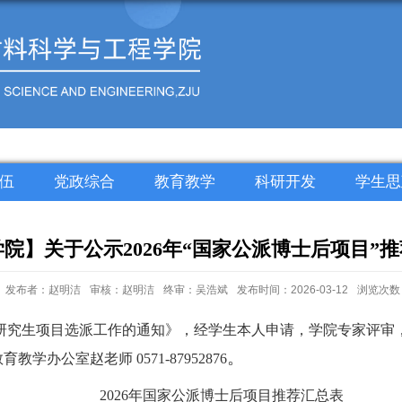
伍
党政综合
教育教学
科研开发
学生思
院】关于公示2026年“国家公派博士后项目”
发布者：赵明洁
审核：赵明洁
终审：吴浩斌
发布时间：2026-03-12
浏览次数
派研究生项目选派工作的通知
》
，经学生本人申请，学院专家评审，
。
办公室赵老师 0571-87952876
2026年国家公派博士后项目推荐汇总表