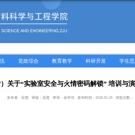
伍
党政综合
教育教学
科研开发
学生思
）关于“实验室安全与火情密码解锁” 培训与
发布者：应窕
审核：应窕
终审：余学功
发布时间：2026-05-29
浏览次数：