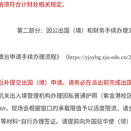
销须符合计财处相关规定
。
第二部分：因公出国（境）和财务手续办理
澳台申请手续办理流程》（
https://yjsybg.zju.edu.c
后补提交出国（境）申请。请务必在派出前完成出
机关出入境管理机构
办理
因私普通护照
（紫金港校
69
，现场会根据窗口的承载限值予以适度限流，请
）等材料”自行办理签证。请提前向外国驻华使（领