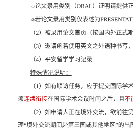
论文录用类别（
ORAL
）证明请提供
①
若论文录用类别仅表述为
PRESENTAT
②
（
2
）被录用论文首页（按国内外正式
（
3
）邀请函若使用英文之外语种书写
（
4
）平安留学学习记录
特殊情况说明：
（
1
）
如有顺访任务，应于提交
国际学
须
连续衔接
在国际学术会议时间之后，且
不
（
2
）
如申请人正在境外交流，欲前往
理
“境外交流期间赴第三国或其他地区”的出