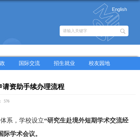
English
政
国际交流
招生就业
校友园地
及申请资助手续办理流程
：
576
养体系，学校设立
“研究生赴境外短期学术交流经
国际学术会议。