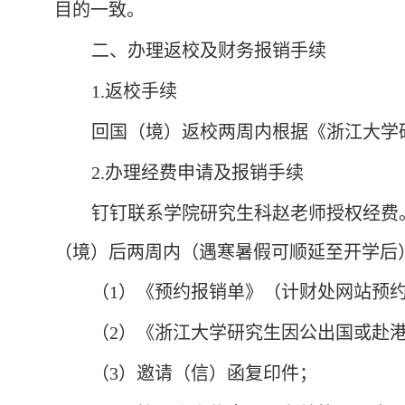
目的一致。
二、办理返校及财务报销手续
1.
返校手续
回国（境）返校两周内根据
《浙江大学
2.
办理经费申请及报销手续
钉钉联系学院研究生科赵老师授权经费
（境）后两周内（遇寒暑假可顺延至开学后
（
1
）《预约报销单》
（计财处网站预
（
2
）《浙江大学研究生因公出国或赴
（
3
）邀请（信）函复印件；