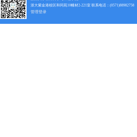
浙大紫金港校区和同苑10幢材2-221室 联系电话：(0571)88982758
管理登录