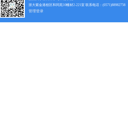
浙大紫金港校区和同苑10幢材2-221室 联系电话：(0571)88982758
管理登录