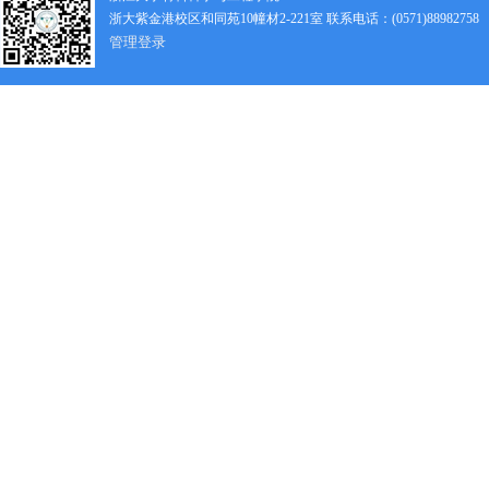
浙大紫金港校区和同苑10幢材2-221室 联系电话：(0571)88982758
管理登录